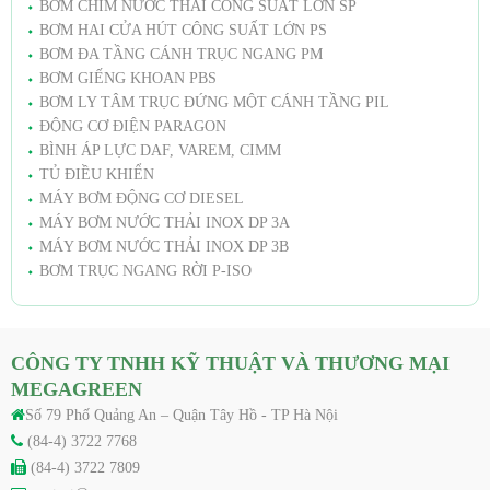
BƠM CHÌM NƯỚC THẢI CÔNG SUẤT LỚN SP
BƠM HAI CỬA HÚT CÔNG SUẤT LỚN PS
BƠM ĐA TẦNG CÁNH TRỤC NGANG PM
BƠM GIẾNG KHOAN PBS
BƠM LY TÂM TRỤC ĐỨNG MỘT CÁNH TẦNG PIL
ĐỘNG CƠ ĐIỆN PARAGON
BÌNH ÁP LỰC DAF, VAREM, CIMM
TỦ ĐIỀU KHIỂN
MÁY BƠM ĐỘNG CƠ DIESEL
MÁY BƠM NƯỚC THẢI INOX DP 3A
MÁY BƠM NƯỚC THẢI INOX DP 3B
BƠM TRỤC NGANG RỜI P-ISO
CÔNG TY TNHH KỸ THUẬT VÀ THƯƠNG MẠI
MEGAGREEN
Số 79 Phố Quảng An – Quận Tây Hồ - TP Hà Nội
(84-4) 3722 7768
(84-4) 3722 7809