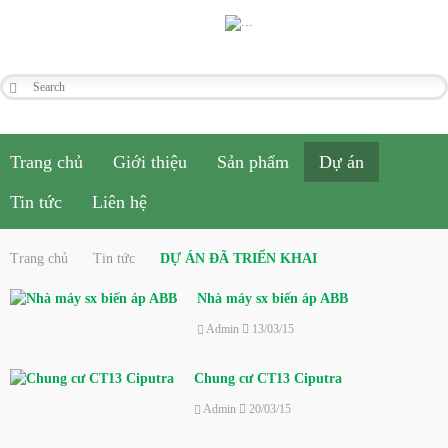
Trang chủ
Giới thiệu
Sản phẩm
Dự án
Tin tức
Liên hệ
Trang chủ
Tin tức
DỰ ÁN ĐÃ TRIỂN KHAI
Nhà máy sx biến áp ABB
Admin
13/03/15
Chung cư CT13 Ciputra
Admin
20/03/15