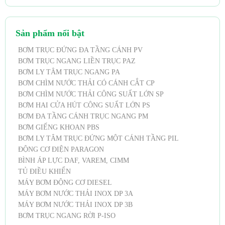
Sản phẩm nổi bật
BƠM TRỤC ĐỨNG ĐA TẦNG CÁNH PV
BƠM TRỤC NGANG LIỀN TRỤC PAZ
BƠM LY TÂM TRỤC NGANG PA
BƠM CHÌM NƯỚC THẢI CÓ CÁNH CẮT CP
BƠM CHÌM NƯỚC THẢI CÔNG SUẤT LỚN SP
BƠM HAI CỬA HÚT CÔNG SUẤT LỚN PS
BƠM ĐA TẦNG CÁNH TRỤC NGANG PM
BƠM GIẾNG KHOAN PBS
BƠM LY TÂM TRỤC ĐỨNG MỘT CÁNH TẦNG PIL
ĐỘNG CƠ ĐIỆN PARAGON
BÌNH ÁP LỰC DAF, VAREM, CIMM
TỦ ĐIỀU KHIỂN
MÁY BƠM ĐỘNG CƠ DIESEL
MÁY BƠM NƯỚC THẢI INOX DP 3A
MÁY BƠM NƯỚC THẢI INOX DP 3B
BƠM TRỤC NGANG RỜI P-ISO